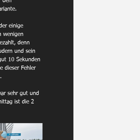
r den 
riante. 
der einige 
ch wenigen 
ezahlt, denn 
udern und sein 
 gut 10 Sekunden 
 dieser Fehler 
.
war sehr gut und 
ttag ist die 2 