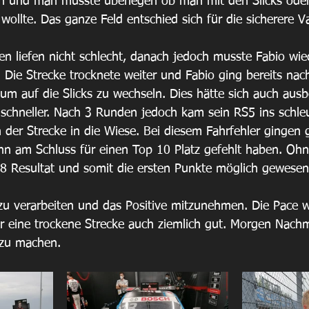
n und man musste überlegen ob man mit den Slicks ode
ollte. Das ganze Feld entschied sich für die sicherere Va
en liefen nicht schlecht, danach jedoch musste Fabio wie
. Die Strecke trocknete weiter und Fabio ging bereits na
m auf die Slicks zu wechseln. Dies hätte sich auch ausb
schneller. Nach 3 Runden jedoch kam sein RS5 ins schle
 der Strecke in die Wiese. Bei diesem Fahrfehler gingen
nn am Schluss für einen Top 10 Platz gefehlt haben. Ohne
 8 Resultat und somit die ersten Punkte möglich gewesen
 zu verarbeiten und das Positive mitzunehmen. Die Pace 
r eine trockene Strecke auch ziemlich gut. Morgen Nachmi
zu machen. 