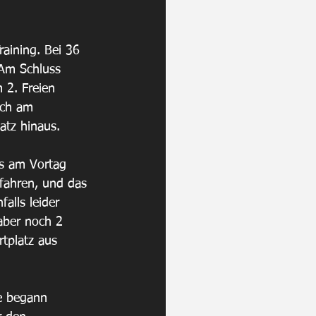
aining. Bei 36 
 Am Schluss 
 2. Freien 
och am 
atz hinaus.
ls am Vortag 
fahren, und das 
alls leider 
aber noch 2 
tplatz aus 
e begann 