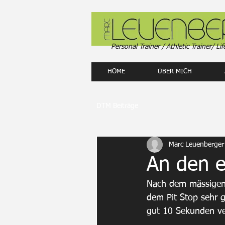
Personal Trainer / Athletic Trainer/ Lif
HOME
ÜBER MICH
DTM Beiträge
Marc Leuenberger
An den e
Nach dem mässigen 
dem Pit Stop sehr g
gut 10 Sekunden ve