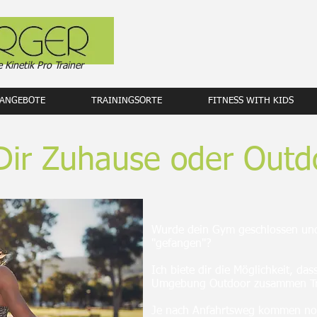
e Kinetik Pro Trainer
ANGEBOTE
TRAININGSORTE
FITNESS WITH KIDS
 Dir Zuhause oder Outd
Wurde dein Gym geschlossen und
"gefangen"?
Ich biete dir die Möglichkeit, das
Umgebung Outdoor zusammen Tr
Je nach Anfahrtsweg kommen noc