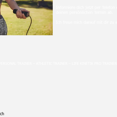
Informiere dich jetzt per Telefon
deinen persönlichen Termin ab.
Ich freue mich darauf mit dir zu 
PERSONAL TRAINER – ATHLETIC TRAINER – LIFE KINETIK PRO TRAINER
.ch