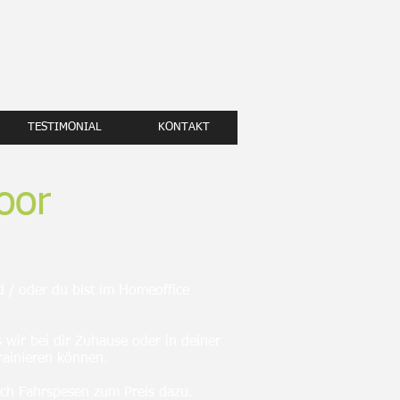
TESTIMONIAL
KONTAKT
oor
 / oder du bist im Homeoffice
s wir bei dir Zuhause oder in deiner
ainieren können.
h Fahrspesen zum Preis dazu.