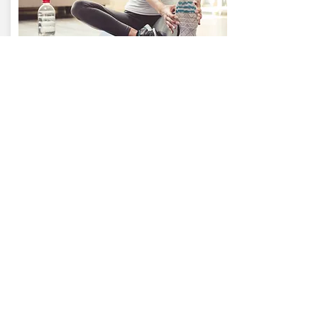
BEI DIR
Stehen bei dir zuhause bereits
Trainingsgeräte zur Verfügung und
möchtest du, dass ich dich unterstütze?
Gerne komme ich auch zu dir nach Hause.
Standort:
bei dir zu hause