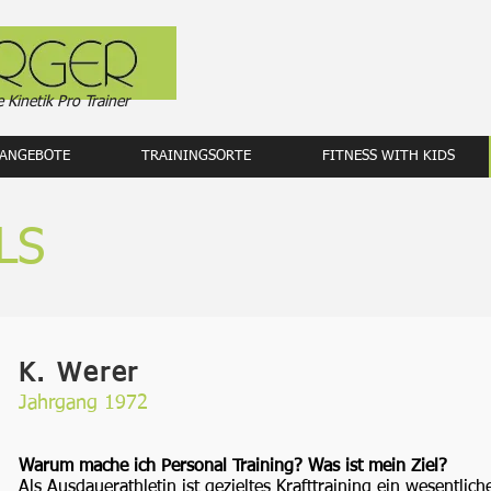
e Kinetik Pro Trainer
ANGEBOTE
TRAININGSORTE
FITNESS WITH KIDS
LS
K. Werer
Jahrgang 1972
Warum mache ich Personal Training? Was ist mein Ziel?
Als Ausdauerathletin ist gezieltes Krafttraining ein wesentlic