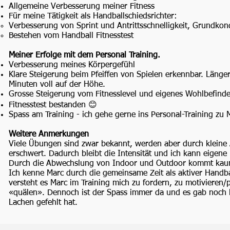
Allgemeine Verbesserung meiner Fitness
Für meine Tätigkeit als Handballschiedsrichter:
Verbesserung von Sprint und Antrittsschnelligkeit, Grundkond
Bestehen vom Handball Fitnesstest
Meiner Erfolge mit dem Personal Training.
Verbesserung meines Körpergefühl
Klare Steigerung beim Pfeiffen von Spielen erkennbar. Läng
Minuten voll auf der Höhe.
Grosse Steigerung vom Fitnesslevel und eigenes Wohlbefind
Fitnesstest bestanden 😊
Spass am Training - ich gehe gerne ins Personal-Training zu 
Weitere Anmerkungen
Viele Übungen sind zwar bekannt, werden aber durch klein
erschwert. Dadurch bleibt die Intensität und ich kann eigene
Durch die Abwechslung von Indoor und Outdoor kommt kau
Ich kenne Marc durch die gemeinsame Zeit als aktiver Handba
versteht es Marc im Training mich zu fordern, zu motiviere
«quälen». Dennoch ist der Spass immer da und es gab noch k
Lachen gefehlt hat.