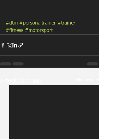
#dtm
#personaltrainer
#trainer
#fitness
#motorsport
Alle ansehen
Aktuelle Beiträge